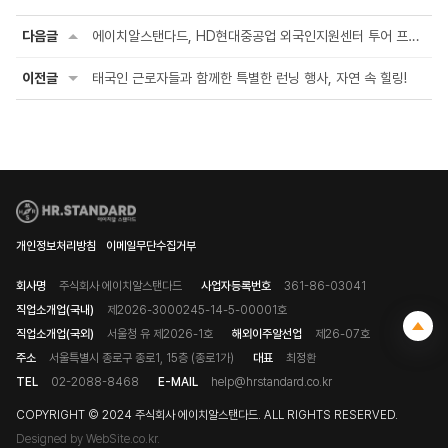
다음글
에이치알스탠다드, HD현대중공업 외국인지원센터 투어 프로그램
이전글
태국인 근로자들과 함께한 특별한 런닝 행사, 자연 속 힐링!
개인정보처리방침
이메일무단수집거부
회사명
주식회사 에이치알스탠다드
사업자등록번호
361-86-03041
직업소개업(국내)
제2026-3000245-14-5-00001호
직업소개업(국외)
서울청 유 제2026-1호
해외이주알선업
제26-07호
주소
서울특별시 종로구 종로1, 15층 (종로1가)
대표
최정환
TEL
02-2088-8468
E-MAIL
help@hrstandard.co.kr
COPYRIGHT © 2024 주식회사 에이치알스탠다드. ALL RIGHTS RESERVED.
Designed by WebSite.co.kr.