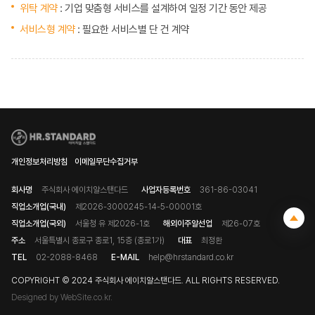
위탁 계약
: 기업 맞춤형 서비스를 설계하여 일정 기간 동안 제공
서비스형 계약
: 필요한 서비스별 단 건 계약
개인정보처리방침
이메일무단수집거부
회사명
주식회사 에이치알스탠다드
사업자등록번호
361-86-03041
직업소개업(국내)
제2026-3000245-14-5-00001호
직업소개업(국외)
서울청 유 제2026-1호
해외이주알선업
제26-07호
주소
서울특별시 종로구 종로1, 15층 (종로1가)
대표
최정환
TEL
02-2088-8468
E-MAIL
help@hrstandard.co.kr
COPYRIGHT © 2024 주식회사 에이치알스탠다드. ALL RIGHTS RESERVED.
Designed by WebSite.co.kr.